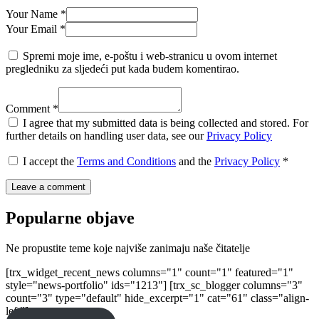
Your Name *
Your Email *
Spremi moje ime, e-poštu i web-stranicu u ovom internet
pregledniku za sljedeći put kada budem komentirao.
Comment *
I agree that my submitted data is being collected and stored. For
further details on handling user data, see our
Privacy Policy
I accept the
Terms and Conditions
and the
Privacy Policy
*
Popularne objave
Ne propustite teme koje najviše zanimaju naše čitatelje
[trx_widget_recent_news columns="1" count="1" featured="1"
style="news-portfolio" ids="1213"] [trx_sc_blogger columns="3"
count="3" type="default" hide_excerpt="1" cat="61" class="align-
left"]