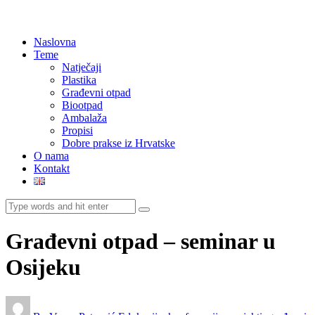
Naslovna
Teme
Natječaji
Plastika
Građevni otpad
Biootpad
Ambalaža
Propisi
Dobre prakse iz Hrvatske
O nama
Kontakt
Građevni otpad – seminar u
Osijeku