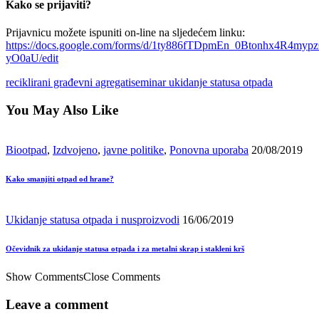
Kako se prijaviti?
Prijavnicu možete ispuniti on-line na sljedećem linku:
https://docs.google.com/forms/d/1ty886fTDpmEn_0Btonhx4R4my
yO0aU/edit
reciklirani građevni agregati
seminar ukidanje statusa otpada
You May Also Like
Biootpad
,
Izdvojeno
,
javne politike
,
Ponovna uporaba
20/08/2019
Kako smanjiti otpad od hrane?
Ukidanje statusa otpada i nusproizvodi
16/06/2019
Očevidnik za ukidanje statusa otpada i za metalni skrap i stakleni krš
Show Comments
Close Comments
Leave a comment