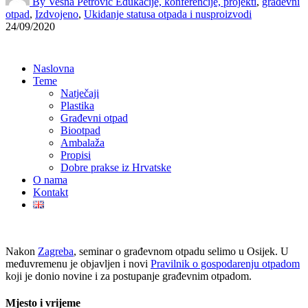
By Vesna Petrović
Edukacije, konferencije, projekti
,
građevni
otpad
,
Izdvojeno
,
Ukidanje statusa otpada i nusproizvodi
24/09/2020
Naslovna
Teme
Natječaji
Plastika
Građevni otpad
Biootpad
Ambalaža
Propisi
Dobre prakse iz Hrvatske
O nama
Kontakt
Nakon
Zagreba
, seminar o građevnom otpadu selimo u Osijek. U
međuvremenu je objavljen i novi
Pravilnik o gospodarenju otpadom
koji je donio novine i za postupanje građevnim otpadom.
Mjesto i vrijeme