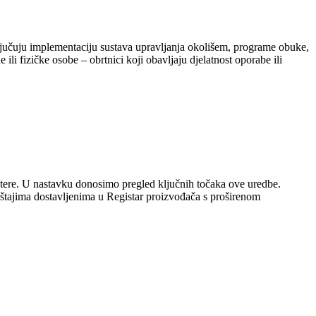
jučuju implementaciju sustava upravljanja okolišem, programe obuke,
ili fizičke osobe – obrtnici koji obavljaju djelatnost oporabe ili
utere. U nastavku donosimo pregled ključnih točaka ove uredbe.
tajima dostavljenima u Registar proizvođača s proširenom