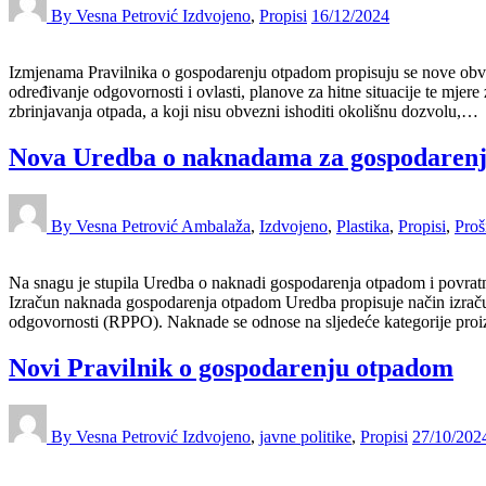
By Vesna Petrović
Izdvojeno
,
Propisi
16/12/2024
Izmjenama Pravilnika o gospodarenju otpadom propisuju se nove obve
određivanje odgovornosti i ovlasti, planove za hitne situacije te mjere 
zbrinjavanja otpada, a koji nisu obvezni ishoditi okolišnu dozvolu,…
Nova Uredba o naknadama za gospodaren
By Vesna Petrović
Ambalaža
,
Izdvojeno
,
Plastika
,
Propisi
,
Proš
Na snagu je stupila Uredba o naknadi gospodarenja otpadom i povratno
Izračun naknada gospodarenja otpadom Uredba propisuje način izraču
odgovornosti (RPPO). Naknade se odnose na sljedeće kategorije pr
Novi Pravilnik o gospodarenju otpadom
By Vesna Petrović
Izdvojeno
,
javne politike
,
Propisi
27/10/202