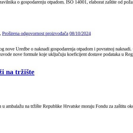
 Pravilnika o gospodarenju otpadom. ISO 14001, elaborat zaštite od poža
,
Proširena odgovornost proizvođača
08/10/2024
log nove Uredbe o naknadi gospodarenja otpadom i povratnoj naknadi. 
e uvode nove formule koje uključuju koeficijent dostave podataka u Regi
i na tržište
ih u ambalažu na tržište Republike Hrvatske moraju Fondu za zaštitu ok