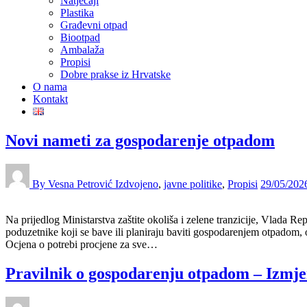
Natječaji
Plastika
Građevni otpad
Biootpad
Ambalaža
Propisi
Dobre prakse iz Hrvatske
O nama
Kontakt
Novi nameti za gospodarenje otpadom
By Vesna Petrović
Izdvojeno
,
javne politike
,
Propisi
29/05/202
Na prijedlog Ministarstva zaštite okoliša i zelene tranzicije, Vlada
poduzetnike koji se bave ili planiraju baviti gospodarenjem otpadom, 
Ocjena o potrebi procjene za sve…
Pravilnik o gospodarenju otpadom – Izmje