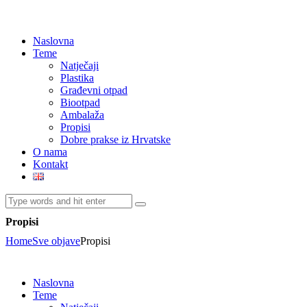
Naslovna
Teme
Natječaji
Plastika
Građevni otpad
Biootpad
Ambalaža
Propisi
Dobre prakse iz Hrvatske
O nama
Kontakt
Propisi
Home
Sve objave
Propisi
Naslovna
Teme