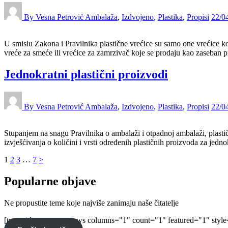
By Vesna Petrović
Ambalaža
,
Izdvojeno
,
Plastika
,
Propisi
22/0
U smislu Zakona i Pravilnika plastične vrećice su samo one vrećice ko
vreće za smeće ili vrećice za zamrzivač koje se prodaju kao zaseban p
Jednokratni plastični proizvodi
By Vesna Petrović
Ambalaža
,
Izdvojeno
,
Plastika
,
Propisi
22/0
Stupanjem na snagu Pravilnika o ambalaži i otpadnoj ambalaži, plasti
izvješćivanja o količini i vrsti određenih plastičnih proizvoda za jedno
Brojevi
Page
Page
Page
Page
1
2
3
…
7
>
stranica
Popularne objave
objava
Ne propustite teme koje najviše zanimaju naše čitatelje
[trx_widget_recent_news columns="1" count="1" featured="1" style=