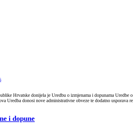
6
 Republike Hrvatske donijela je Uredbu o izmjenama i dopunama Uredbe o
ova Uredba donosi nove administrativne obveze te dodatno usporava real
ne i dopune