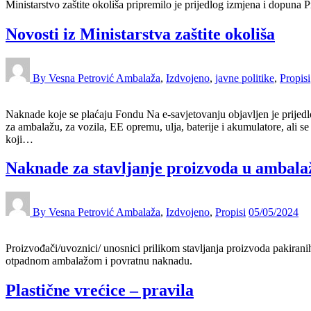
Ministarstvo zaštite okoliša pripremilo je prijedlog izmjena i dopuna
Novosti iz Ministarstva zaštite okoliša
By Vesna Petrović
Ambalaža
,
Izdvojeno
,
javne politike
,
Propisi
Naknade koje se plaćaju Fondu Na e-savjetovanju objavljen je prijed
za ambalažu, za vozila, EE opremu, ulja, baterije i akumulatore, ali s
koji…
Naknade za stavljanje proizvoda u ambalaž
By Vesna Petrović
Ambalaža
,
Izdvojeno
,
Propisi
05/05/2024
Proizvođači/uvoznici/ unosnici prilikom stavljanja proizvoda pakiran
otpadnom ambalažom i povratnu naknadu.
Plastične vrećice – pravila