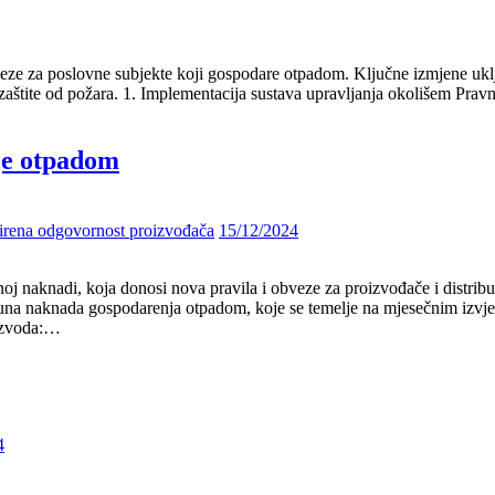
ze za poslovne subjekte koji gospodare otpadom. Ključne izmjene ukl
zaštite od požara. 1. Implementacija sustava upravljanja okolišem Pravne 
je otpadom
irena odgovornost proizvođača
15/12/2024
j naknadi, koja donosi nova pravila i obveze za proizvođače i distrib
na naknada gospodarenja otpadom, koje se temelje na mjesečnim izvješ
oizvoda:…
4