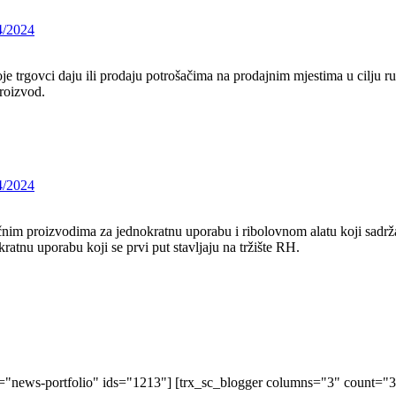
4/2024
je trgovci daju ili prodaju potrošačima na prodajnim mjestima u cilju ru
roizvod.
4/2024
čnim proizvodima za jednokratnu uporabu i ribolovnom alatu koji sadrža
kratnu uporabu koji se prvi put stavljaju na tržište RH.
"news-portfolio" ids="1213"] [trx_sc_blogger columns="3" count="3" 