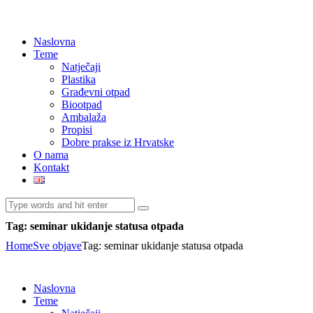
Naslovna
Teme
Natječaji
Plastika
Građevni otpad
Biootpad
Ambalaža
Propisi
Dobre prakse iz Hrvatske
O nama
Kontakt
Tag: seminar ukidanje statusa otpada
Home
Sve objave
Tag: seminar ukidanje statusa otpada
Naslovna
Teme