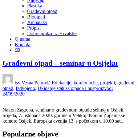
Natječaji
Plastika
Građevni otpad
Biootpad
Ambalaža
Propisi
Dobre prakse iz Hrvatske
O nama
Kontakt
Građevni otpad – seminar u Osijeku
By Vesna Petrović
Edukacije, konferencije, projekti
,
građevni
otpad
,
Izdvojeno
,
Ukidanje statusa otpada i nusproizvodi
24/09/2020
Nakon Zagreba, seminar o građevnom otpadu selimo u Osijek.
Srijeda, 7. listopada 2020. godine u Velikoj dvorani Županijske
komore Osijek, Europska avenija 13, s početkom u 10.00 sati.
Popularne objave