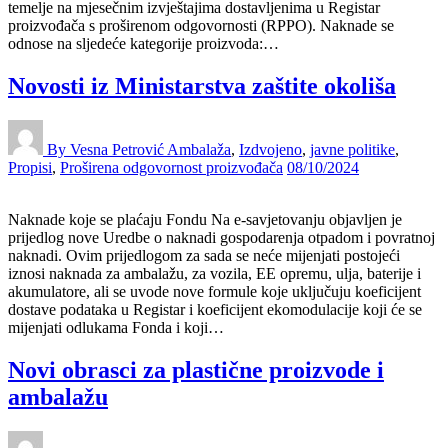
temelje na mjesečnim izvještajima dostavljenima u Registar
proizvođača s proširenom odgovornosti (RPPO). Naknade se
odnose na sljedeće kategorije proizvoda:…
Novosti iz Ministarstva zaštite okoliša
By Vesna Petrović
Ambalaža
,
Izdvojeno
,
javne politike
,
Propisi
,
Proširena odgovornost proizvođača
08/10/2024
Naknade koje se plaćaju Fondu Na e-savjetovanju objavljen je
prijedlog nove Uredbe o naknadi gospodarenja otpadom i povratnoj
naknadi. Ovim prijedlogom za sada se neće mijenjati postojeći
iznosi naknada za ambalažu, za vozila, EE opremu, ulja, baterije i
akumulatore, ali se uvode nove formule koje uključuju koeficijent
dostave podataka u Registar i koeficijent ekomodulacije koji će se
mijenjati odlukama Fonda i koji…
Novi obrasci za plastične proizvode i
ambalažu