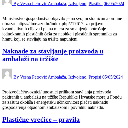
By Vesna Petrović
Ambalaža
,
Izdvojeno
,
Plastika
06/05/2024
Ministarstvo gospodarstva objavilo je na svojim stranicama on-line
obrazac https://lime.azo.hr/index.php/717617 za prijavu
kvantitativnih ciljeva i plana mjera za smanjenje potrošnje
jednokratnih plastičnih čaša za napitke i plastičnih spremnika za
hranu koji se stavljaju na tržište napunjeni.
Naknade za stavljanje proizvoda u
ambalaži na tržište
By Vesna Petrović
Ambalaža
,
Izdvojeno
,
Propisi
05/05/2024
Proizvođači/uvoznici/ unosnici prilikom stavljanja proizvoda
pakiranih u ambalažu na tržište Republike Hrvatske moraju Fondu
za zaštitu okoliša i energetsku učinkovitost plaćati naknadu
gospodarenja otpadnom ambalažom i povratnu naknadu.
Plastične vrećice – pravila