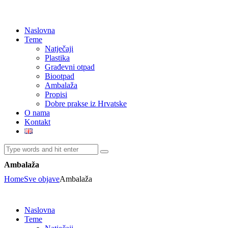
Naslovna
Teme
Natječaji
Plastika
Građevni otpad
Biootpad
Ambalaža
Propisi
Dobre prakse iz Hrvatske
O nama
Kontakt
Ambalaža
Home
Sve objave
Ambalaža
Naslovna
Teme