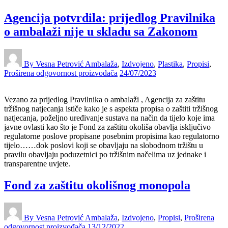
Agencija potvrdila: prijedlog Pravilnika
o ambalaži nije u skladu sa Zakonom
By Vesna Petrović
Ambalaža
,
Izdvojeno
,
Plastika
,
Propisi
,
Proširena odgovornost proizvođača
24/07/2023
Vezano za prijedlog Pravilnika o ambalaži , Agencija za zaštitu
tržišnog natjecanja ističe kako je s aspekta propisa o zaštiti tržišnog
natjecanja, poželjno uređivanje sustava na način da tijelo koje ima
javne ovlasti kao što je Fond za zaštitu okoliša obavlja isključivo
regulatorne poslove propisane posebnim propisima kao regulatorno
tijelo……dok poslovi koji se obavljaju na slobodnom tržištu u
pravilu obavljaju poduzetnici po tržišnim načelima uz jednake i
transparentne uvjete.
Fond za zaštitu okolišnog monopola
By Vesna Petrović
Ambalaža
,
Izdvojeno
,
Propisi
,
Proširena
odgovornost proizvođača
13/12/2022