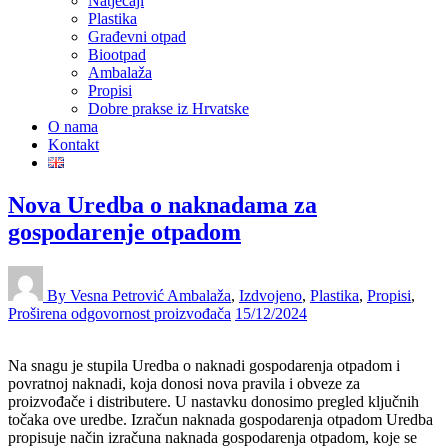
Natječaji
Plastika
Građevni otpad
Biootpad
Ambalaža
Propisi
Dobre prakse iz Hrvatske
O nama
Kontakt
Nova Uredba o naknadama za
gospodarenje otpadom
By Vesna Petrović
Ambalaža
,
Izdvojeno
,
Plastika
,
Propisi
,
Proširena odgovornost proizvođača
15/12/2024
Na snagu je stupila Uredba o naknadi gospodarenja otpadom i
povratnoj naknadi, koja donosi nova pravila i obveze za
proizvođače i distributere. U nastavku donosimo pregled ključnih
točaka ove uredbe. Izračun naknada gospodarenja otpadom Uredba
propisuje način izračuna naknada gospodarenja otpadom, koje se