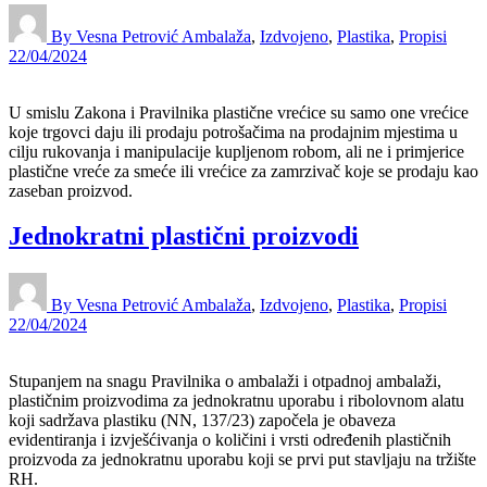
By Vesna Petrović
Ambalaža
,
Izdvojeno
,
Plastika
,
Propisi
22/04/2024
U smislu Zakona i Pravilnika plastične vrećice su samo one vrećice
koje trgovci daju ili prodaju potrošačima na prodajnim mjestima u
cilju rukovanja i manipulacije kupljenom robom, ali ne i primjerice
plastične vreće za smeće ili vrećice za zamrzivač koje se prodaju kao
zaseban proizvod.
Jednokratni plastični proizvodi
By Vesna Petrović
Ambalaža
,
Izdvojeno
,
Plastika
,
Propisi
22/04/2024
Stupanjem na snagu Pravilnika o ambalaži i otpadnoj ambalaži,
plastičnim proizvodima za jednokratnu uporabu i ribolovnom alatu
koji sadržava plastiku (NN, 137/23) započela je obaveza
evidentiranja i izvješćivanja o količini i vrsti određenih plastičnih
proizvoda za jednokratnu uporabu koji se prvi put stavljaju na tržište
RH.