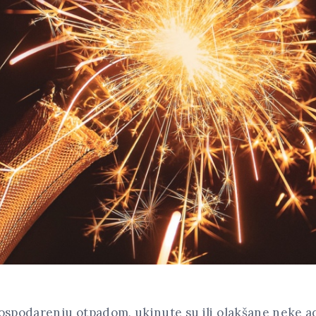
ospodarenju otpadom, ukinute su ili olakšane neke a