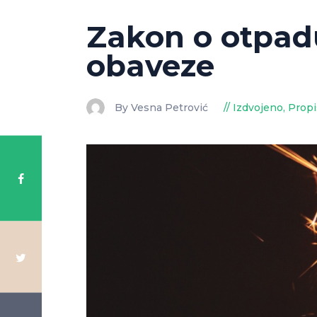
Zakon o otpadu
obaveze
By Vesna Petrović
Izdvojeno
,
Propi