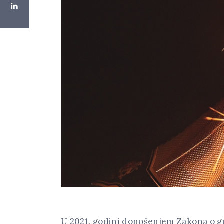
U 2021. godini donošenjem Zakona o g