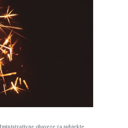
dministrativne obaveze za subjekte