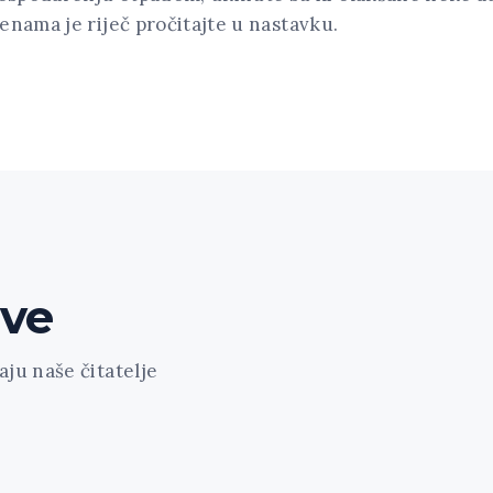
enama je riječ pročitajte u nastavku.
ave
ju naše čitatelje
ount="1" featured="1" style="news-portfolio" ids="1
1" cat="61" class="align-left"]