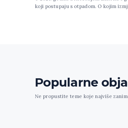
koji postupaju s otpadom. O kojim izmj
Popularne obj
Ne propustite teme koje najviše zanima
[trx_widget_recent_news columns="1" c
count="3" type="default" hide_excerpt="