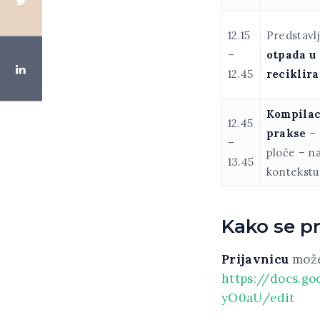
12.15
Predstavl
–
otpada u
12.45
reciklir
Kompilaci
12.45
prakse
– 
–
ploče – n
13.45
kontekstu
Kako se pr
Prijavnicu
možet
https://docs.
yO0aU/edit