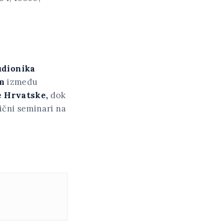
udionika
 m
između
e Hrvatske,
dok
lični seminari na