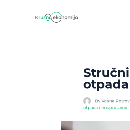
Stručn
otpada
By Vesna Petrov
otpada i nusproizvodi