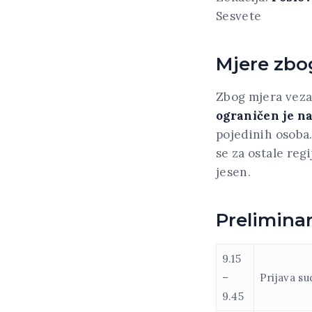
Sesvete
Mjere zbo
Zbog mjera vez
ograničen je n
pojedinih osoba.
se za ostale regi
jesen.
Prelimina
9.15
–
Prijava su
9.45