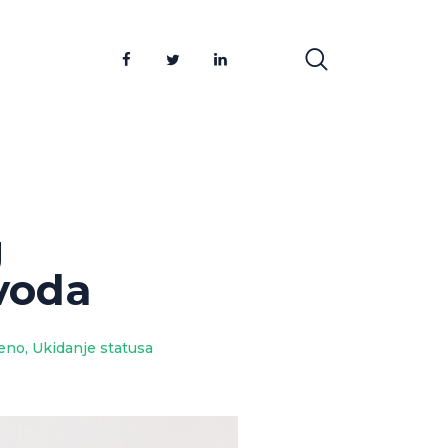
g
voda
jeno
,
Ukidanje statusa