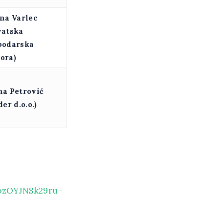
ana Varlec
vatska
podarska
ora)
na Petrović
der d.o.o.)
pzOYJNSk29ru-