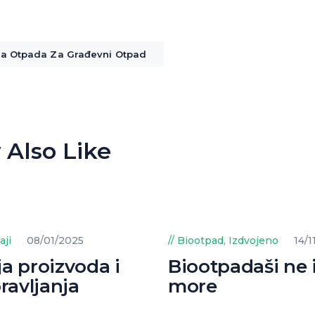
sa Otpada Za Građevni Otpad
 Also Like
aji
08/01/2025
Biootpad
,
Izdvojeno
14/1
ja proizvoda i
Biootpadaši ne 
ravljanja
more