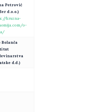
na Petrović
der d.o.o.)
s://kruzna-
nomija.com/o-
a/
e Bolanča
titut
đevinarstva
tske d.d.)