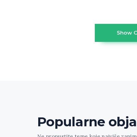
Show 
Popularne obj
Ne propustite teme koje najviše zanima