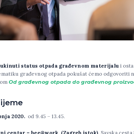
 ukinuti status otpada građevnom materijalu
i osta
ematiku građevnog otpada pokušat ćemo odgovoriti 
vom
Od građevnog otpada do građevnog proizvo
rijeme
pnja 2020.
od 9.45 – 13.45.
ni centar – bee@work, (Zagreb istok)
, Savska cesta