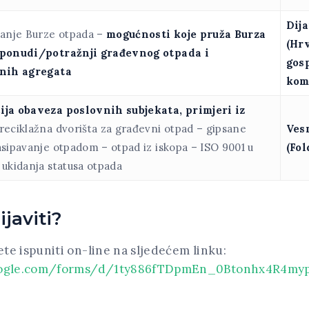
Dij
janje Burze otpada –
mogućnosti koje pruža Burza
(Hr
 ponudi/potražnji građevnog otpada i
gos
anih agregata
kom
ja obaveza poslovnih subjekata, primjeri iz
reciklažna dvorišta za građevni otpad – gipsane
Ves
asipavanje otpadom – otpad iz iskopa – ISO 9001 u
(Fol
 ukidanja statusa otpada
ijaviti?
e ispuniti on-line na sljedećem linku:
google.com/forms/d/1ty886fTDpmEn_0Btonhx4R4my