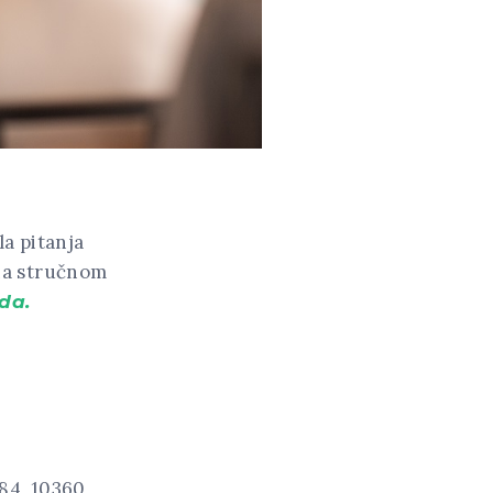
la pitanja
na stručnom
da.
 84, 10360,