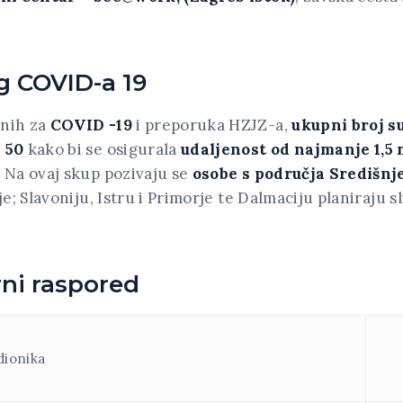
g COVID-a 19
anih za
COVID -19
i preporuka HZJZ-a,
ukupni broj s
a 50
kako bi se osigurala
udaljenost od najmanje 1,5
 Na ovaj skup pozivaju se
osobe s područja Središnj
je; Slavoniju, Istru i Primorje te Dalmaciju planiraju s
rni raspored
dionika