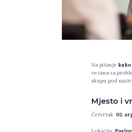
Na pitanje
kako
vezana za probl
skupu pod nazi
Mjesto i v
Četvrtak
02. sr
Lokacija:
Poslov