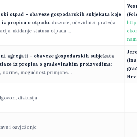
Ves
ski otpad – obaveze gospodarskih subjekata koje
(Fol
 iz propisa o otpadu:
dozvole, očevidnici, prateća
http
cija, ukidanje statusa otpada….
eko
nam
Jer
ani agregati – obaveze gospodarskih subjekata
(Ins
izlaze iz propisa o građevinskim proizvodima
:
gra
ja, norme, mogućnost primjene…
Hrva
dgovori, diskusija
avu i osvježenje