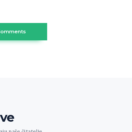
Comments
ave
ju naše čitatelje