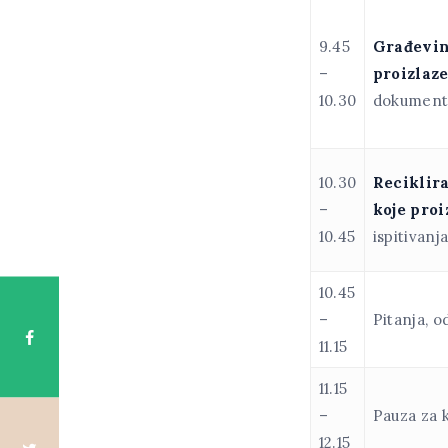
9.45
Građevin
–
proizlaze
10.30
dokumenta
10.30
Reciklir
–
koje pro
10.45
ispitivan
10.45
–
Pitanja, o
11.15
11.15
–
Pauza za k
12.15