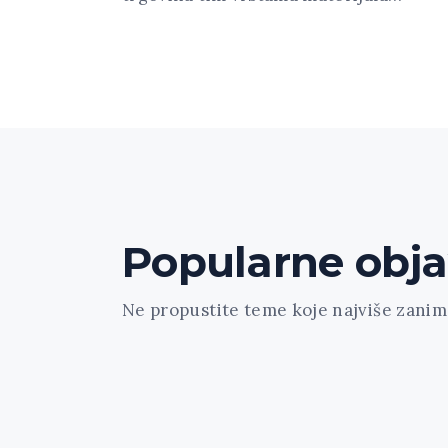
Popularne obj
Ne propustite teme koje najviše zanima
[trx_widget_recent_news columns="1" c
count="3" type="default" hide_excerpt="