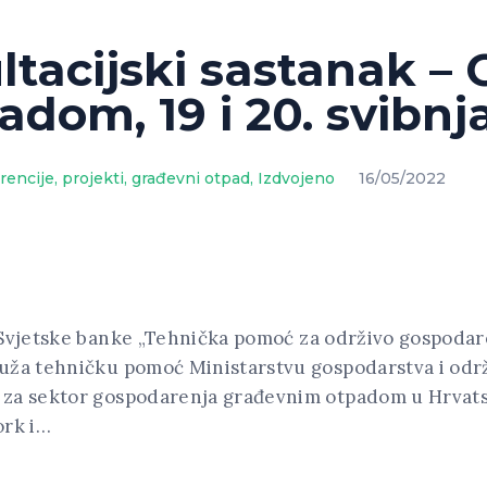
ltacijski sastanak –
dom, 19 i 20. svibnja
rencije, projekti
,
građevni otpad
,
Izdvojeno
16/05/2022
 Svjetske banke „Tehnička pomoć za održivo gospodar
uža tehničku pomoć Ministarstvu gospodarstva i održi
za sektor gospodarenja građevnim otpadom u Hrvatskoj
ork i…