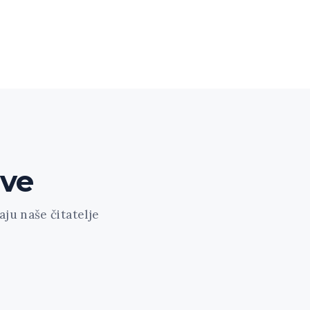
ave
ju naše čitatelje
ount="1" featured="1" style="news-portfolio" ids="1
1" cat="61" class="align-left"]