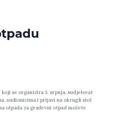
 otpadu
oji se organizira 3. srpnja, sudjelovat
, sudionicima i prijavi na okrugli stol
usa otpada za građevni otpad možete