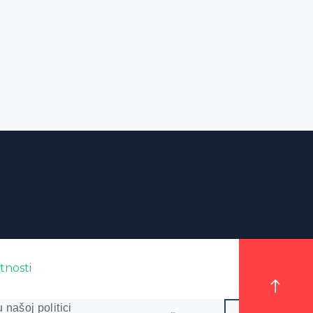
atnosti
✕
 našoj politici