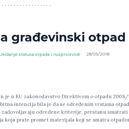
a građevinski otpad
Ukidanje statusa otpada i nusproizvodi
28/05/2018
en je u EU zakonodavstvo Direktivom o otpadu 2008/9
bitna intencija bila je da se određenim vrstama otpa
 zadovoljavaju određene kriterije, prestanu smatrat
a koja prate promet materijala koji se smatra otpadom