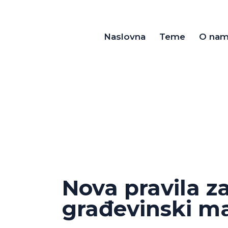
Naslovna
Teme
O na
Nova pravila z
građevinski ma