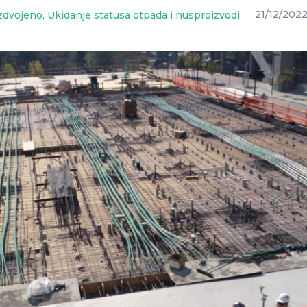
zdvojeno
,
Ukidanje statusa otpada i nusproizvodi
21/12/202