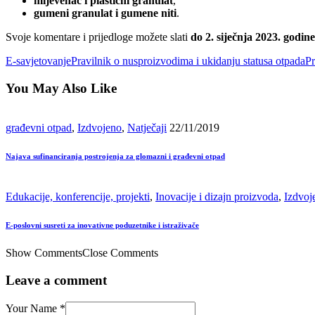
mljevenac i plastični granulat
,
gumeni granulat i gumene niti
.
Svoje komentare i prijedloge možete slati
do 2. siječnja 2023. godine
E-savjetovanje
Pravilnik o nusproizvodima i ukidanju statusa otpada
Pr
You May Also Like
građevni otpad
,
Izdvojeno
,
Natječaji
22/11/2019
Najava sufinanciranja postrojenja za glomazni i građevni otpad
Edukacije, konferencije, projekti
,
Inovacije i dizajn proizvoda
,
Izdvoj
E-poslovni susreti za inovativne poduzetnike i istraživače
Show Comments
Close Comments
Leave a comment
Your Name *