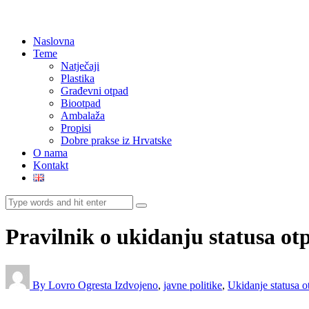
Naslovna
Teme
Natječaji
Plastika
Građevni otpad
Biootpad
Ambalaža
Propisi
Dobre prakse iz Hrvatske
O nama
Kontakt
Pravilnik o ukidanju statusa ot
By Lovro Ogresta
Izdvojeno
,
javne politike
,
Ukidanje statusa o