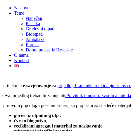
Naslovna
Teme
Natječaji
Plastika
Građevni otpad
Biootpad
Ambalaža
Propisi
Dobre prakse iz Hrvatske
O nama
Kontakt
U tijeku je
e-savjetovanje
za
prijedlog Pravilnika o ukidanju statusa 
Ovaj prijedlog trebao bi zamijeniti
Pravilnik o nusproizvodima i ukida
U novom prijedlogu posebni kriteriji su propisani za sljedeće materijal
gorivo iz otpadnog ulja,
čvrsto biogorivo
,
reciklirani agregat i materijal za nasipavanje
,