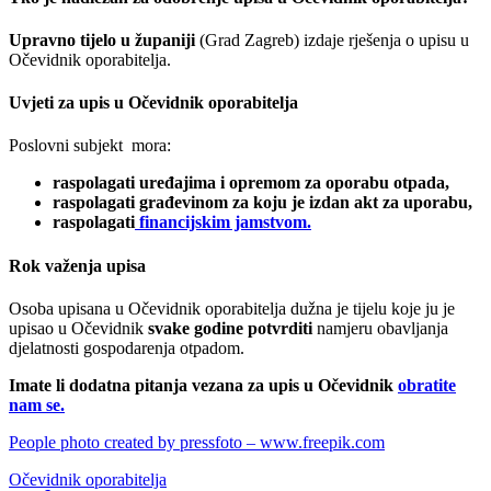
Upravno tijelo u županiji
(Grad Zagreb) izdaje rješenja o upisu u
Očevidnik oporabitelja.
Uvjeti za upis u Očevidnik oporabitelja
Poslovni subjekt mora:
raspolagati uređajima i opremom za oporabu otpada,
raspolagati građevinom za koju je izdan akt za uporabu,
raspolagati
financijskim jamstvom.
Rok važenja upisa
Osoba upisana u Očevidnik oporabitelja dužna je tijelu koje ju je
upisao u Očevidnik
svake godine potvrditi
namjeru obavljanja
djelatnosti gospodarenja otpadom.
Imate li dodatna pitanja vezana za upis u Očevidnik
obratite
nam se.
People photo created by pressfoto – www.freepik.com
Očevidnik oporabitelja