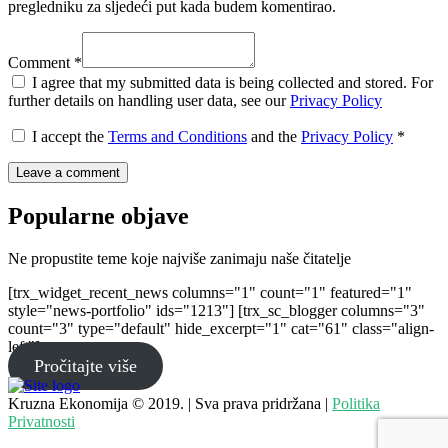
pregledniku za sljedeći put kada budem komentirao.
Comment *
I agree that my submitted data is being collected and stored. For
further details on handling user data, see our
Privacy Policy
I accept the
Terms and Conditions
and the
Privacy Policy
*
Popularne objave
Ne propustite teme koje najviše zanimaju naše čitatelje
[trx_widget_recent_news columns="1" count="1" featured="1"
style="news-portfolio" ids="1213"] [trx_sc_blogger columns="3"
count="3" type="default" hide_excerpt="1" cat="61" class="align-
left"]
Pročitajte više
Kruzna Ekonomija © 2019. | Sva prava pridržana |
Politika
Privatnosti