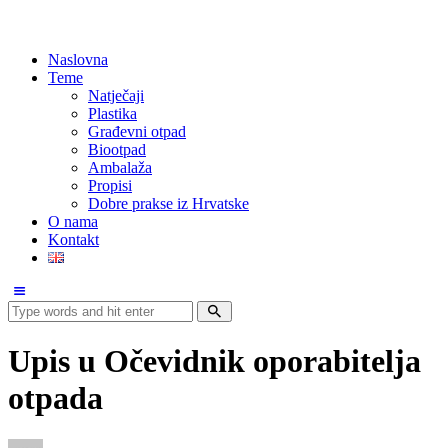
Naslovna
Teme
Natječaji
Plastika
Građevni otpad
Biootpad
Ambalaža
Propisi
Dobre prakse iz Hrvatske
O nama
Kontakt
Upis u Očevidnik oporabitelja
otpada