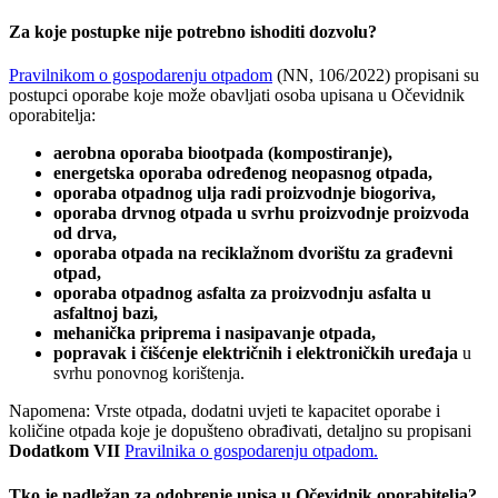
Za koje postupke nije potrebno ishoditi dozvolu?
Pravilnikom o gospodarenju otpadom
(NN, 106/2022) propisani su
postupci oporabe koje može obavljati osoba upisana u Očevidnik
oporabitelja:
aerobna oporaba biootpada (kompostiranje),
energetska oporaba određenog neopasnog otpada,
oporaba otpadnog ulja radi proizvodnje biogoriva,
oporaba drvnog otpada u svrhu proizvodnje proizvoda
od drva,
oporaba otpada na reciklažnom dvorištu za građevni
otpad,
oporaba otpadnog asfalta za proizvodnju asfalta u
asfaltnoj bazi,
mehanička priprema i nasipavanje otpada,
popravak i čišćenje električnih i elektroničkih uređaja
u
svrhu ponovnog korištenja.
Napomena: Vrste otpada, dodatni uvjeti te kapacitet oporabe i
količine otpada koje je dopušteno obrađivati, detaljno su propisani
Dodatkom VII
Pravilnika o gospodarenju otpadom
.
Tko je nadležan za odobrenje upisa u Očevidnik oporabitelja?