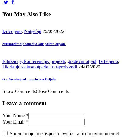
You May Also Like
Izdvojeno
,
Natječaji
25/05/2022
Sufinanciranje sanacija odlagališta otpada
Edukacije, konferencije, projekti
,
građevni otpad
,
Izdvojeno
,
Ukidanje statusa otpada i nusproizvodi
24/09/2020
Građevni otpad – seminar u Osijeku
Show Comments
Close Comments
Leave a comment
Your Name *
Your Email *
Spremi moje ime, e-poštu i web-stranicu u ovom internet