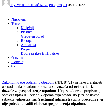
By Vesna Petrović
Izdvojeno
,
Propisi
08/10/2022
Naslovna
Teme
Natječaji
Plastika
Građevni otpad
Biootpad
Ambalaža
Propisi
Dobre prakse iz Hrvatske
O nama
Kontakt
Zakonom o gospodarenju otpadom
(NN, 84/21) za neke djelatnosti
gospodarenja otpadom propisana su
izuzeća od pribavljanja
dozvole za gospodarenje otpadom
. Umjesto dozvole propisana je
obaveza upisa u Očevidnik oporabitelja otpada što je za poslovne
subjekte
jednostavnija (i jeftinija) administrativna procedura jer
nije potrebno raditi elaborat gospodarenja otpadom
.