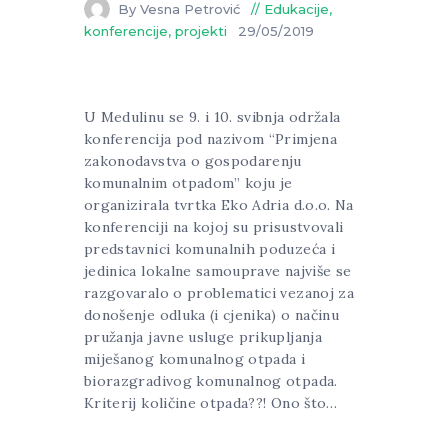
By Vesna Petrović
Edukacije,
konferencije, projekti
29/05/2019
U Medulinu se 9. i 10. svibnja održala
konferencija pod nazivom “Primjena
zakonodavstva o gospodarenju
komunalnim otpadom” koju je
organizirala tvrtka Eko Adria d.o.o. Na
konferenciji na kojoj su prisustvovali
predstavnici komunalnih poduzeća i
jedinica lokalne samouprave najviše se
razgovaralo o problematici vezanoj za
donošenje odluka (i cjenika) o načinu
pružanja javne usluge prikupljanja
miješanog komunalnog otpada i
biorazgradivog komunalnog otpada.
Kriterij količine otpada??! Ono što…