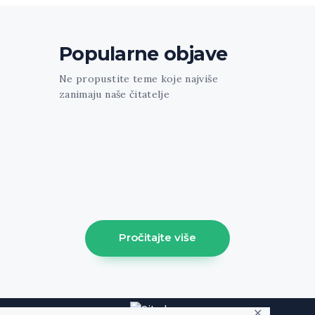
Popularne objave
Ne propustite teme koje najviše
zanimaju naše čitatelje
[trx_widget_recent_news columns="1"
count="1" featured="1" style="news-
portfolio" ids="1213"] [trx_sc_blogger
columns="3" count="3" type="default"
hide_excerpt="1" cat="61" class="align-
left"]
Pročitajte više
✕