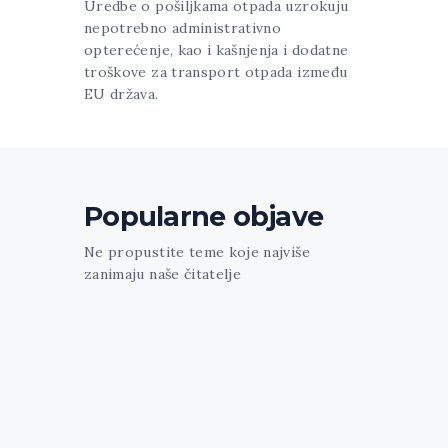
Uredbe o pošiljkama otpada uzrokuju
nepotrebno administrativno
opterećenje, kao i kašnjenja i dodatne
troškove za transport otpada između
EU država.
Popularne objave
Ne propustite teme koje najviše
zanimaju naše čitatelje
[trx_widget_recent_news columns="1"
count="1" featured="1" style="news-
portfolio" ids="1213"] [trx_sc_blogger
columns="3" count="3" type="default"
hide_excerpt="1" cat="61" class="align-
left"]