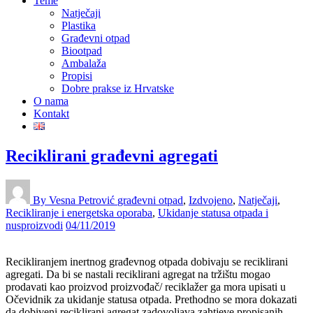
Teme
Natječaji
Plastika
Građevni otpad
Biootpad
Ambalaža
Propisi
Dobre prakse iz Hrvatske
O nama
Kontakt
Reciklirani građevni agregati
By Vesna Petrović
građevni otpad
,
Izdvojeno
,
Natječaji
,
Recikliranje i energetska oporaba
,
Ukidanje statusa otpada i
nusproizvodi
04/11/2019
Recikliranjem inertnog građevnog otpada dobivaju se reciklirani
agregati. Da bi se nastali reciklirani agregat na tržištu mogao
prodavati kao proizvod proizvođač/ reciklažer ga mora upisati u
Očevidnik za ukidanje statusa otpada. Prethodno se mora dokazati
da dobiveni reciklirani agregat zadovoljava zahtjeve propisanih