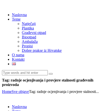
Naslovna
Teme
Natječaji
Plastika
Građevni otpad
Biootpad
Ambalaža
Propisi
Dobre prakse iz Hrvatske
O nama
Kontakt
Tag: radnje ocjenjivanja i provjere stalnosti građevnih
proizvoda
Home
Sve objave
Tag: radnje ocjenjivanja i provjere stalnosti...
Naslovna