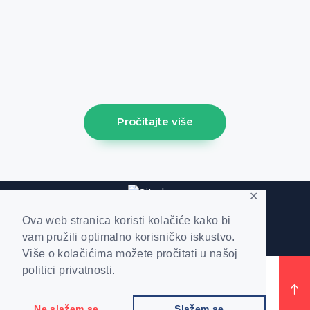
[trx_widget_recent_news columns="1"
count="1" featured="1" style="news-
portfolio" ids="1213"] [trx_sc_blogger
columns="3" count="3" type="default"
hide_excerpt="1" cat="61" class="align-
left"]
Pročitajte više
✕
Ova web stranica koristi kolačiće kako bi
vam pružili optimalno korisničko iskustvo.
Više o kolačićima možete pročitati u našoj
politici privatnosti.
Kruzna Ekonomija © 2019. | Sva prava
pridržana |
Politika Privatnosti
Ne slažem se
Slažem se