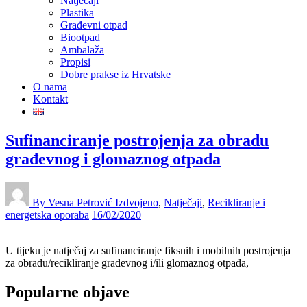
Natječaji
Plastika
Građevni otpad
Biootpad
Ambalaža
Propisi
Dobre prakse iz Hrvatske
O nama
Kontakt
Sufinanciranje postrojenja za obradu
građevnog i glomaznog otpada
By Vesna Petrović
Izdvojeno
,
Natječaji
,
Recikliranje i
energetska oporaba
16/02/2020
U tijeku je natječaj za sufinanciranje fiksnih i mobilnih postrojenja
za obradu/recikliranje građevnog i/ili glomaznog otpada,
Popularne objave