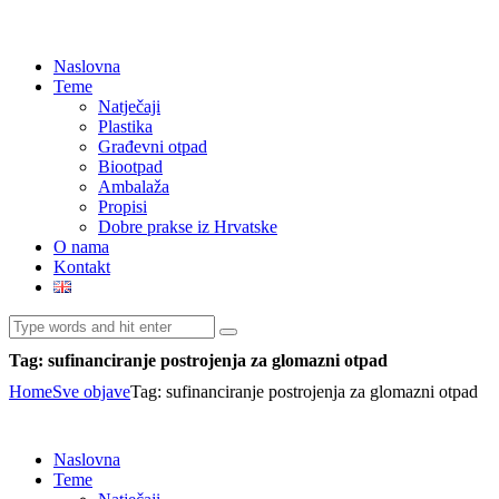
Naslovna
Teme
Natječaji
Plastika
Građevni otpad
Biootpad
Ambalaža
Propisi
Dobre prakse iz Hrvatske
O nama
Kontakt
Tag: sufinanciranje postrojenja za glomazni otpad
Home
Sve objave
Tag: sufinanciranje postrojenja za glomazni otpad
Naslovna
Teme