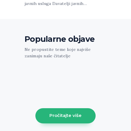
javnih usluga Davatelji javnih…
Popularne objave
Ne propustite teme koje najviše
zanimaju naše čitatelje
[trx_widget_recent_news columns="1"
count="1" featured="1" style="news-
portfolio" ids="1213"] [trx_sc_blogger
columns="3" count="3" type="default"
hide_excerpt="1" cat="61" class="align-
left"]
Pročitajte više