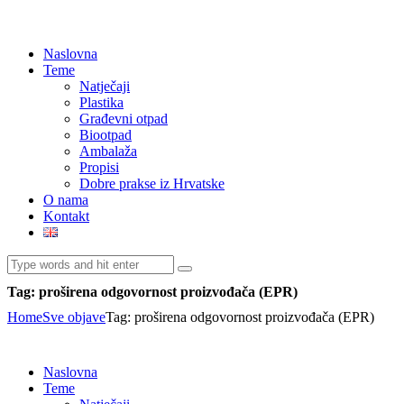
Naslovna
Teme
Natječaji
Plastika
Građevni otpad
Biootpad
Ambalaža
Propisi
Dobre prakse iz Hrvatske
O nama
Kontakt
Tag: proširena odgovornost proizvođača (EPR)
Home
Sve objave
Tag: proširena odgovornost proizvođača (EPR)
Naslovna
Teme