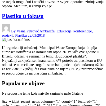
se uvijek mogu čuti i naučiti novosti iz svijeta oporabe i zbrinjavanja
otpada. Međutim, u zemlji koja je…
Plastika u fokusu
By Vesna Petrović
Ambalaža
,
Edukacije, konferencije,
projekti
,
Plastika
22/03/2018
U organizaciji udruženja Municipal Waste Europe, koja okuplja
europska udruženja za komunalni otpad 26. veljače ove godine u
Briselu, održan je seminar na temu „Budućnost plastike“.
Najvažniji zaključci seminara: samo 6% potrebe za plastikom u EU
odnosi se na reciklate stoga bi se trebalo poticati (sekundarno) tržišta
za reciklate, uključujući i kroz fiskalne mjere (PDV); proizvođačima
se preporučuje da na plastičnu ambalažu…
Popularne objave
Ne propustite teme koje najviše zanimaju naše čitatelje
[trx_widget_recent_news columns="1" count="1" featured="1"
style="news-portfolio" ids="1213"] [trx_sc_blogger columns="3"