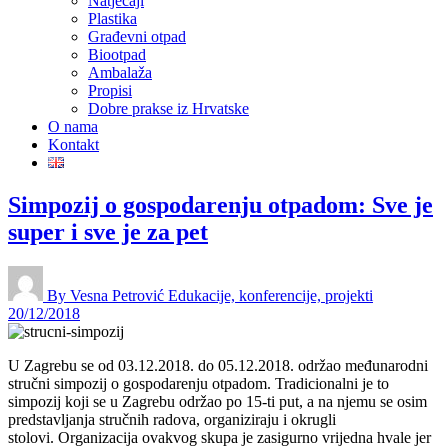
Natječaji
Plastika
Građevni otpad
Biootpad
Ambalaža
Propisi
Dobre prakse iz Hrvatske
O nama
Kontakt
Simpozij o gospodarenju otpadom: Sve je
super i sve je za pet
By Vesna Petrović
Edukacije, konferencije, projekti
20/12/2018
U Zagrebu se od 03.12.2018. do 05.12.2018. održao međunarodni
stručni simpozij o gospodarenju otpadom. Tradicionalni je to
simpozij koji se u Zagrebu održao po 15-ti put, a na njemu se osim
predstavljanja stručnih radova, organiziraju i okrugli
stolovi. Organizacija ovakvog skupa je zasigurno vrijedna hvale jer