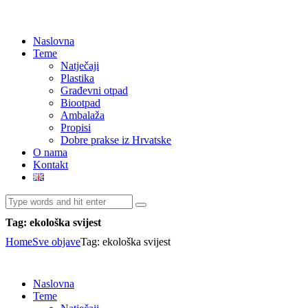
Naslovna
Teme
Natječaji
Plastika
Građevni otpad
Biootpad
Ambalaža
Propisi
Dobre prakse iz Hrvatske
O nama
Kontakt
Tag: ekološka svijest
Home
Sve objave
Tag: ekološka svijest
Naslovna
Teme