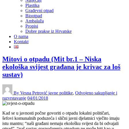
Natječaji
Plastika
Građevni otpad
Biootpad
Ambalaža
Propisi
Dobre prakse iz Hrvatske
O nama
Kontakt
Mitovi o otpadu (Mit br.1 – Niska
ekološka svijest građana je krivac za loš
sustav)
By Vesna Petrović
javne politike
,
Odvojeno sakupljanje i
razvrstavanje
04/01/2018
Kad se u javnosti počne govoriti o otpadu lokalni političari,
šefovi komunalnih poduzeća i slični javni djelatnici vječito imaju
istu mantru; “naši građani nemaju ekološku svijest da bi odvajali
otpad”, “naš sustav gospodarenja otpadom ne može biti kao u