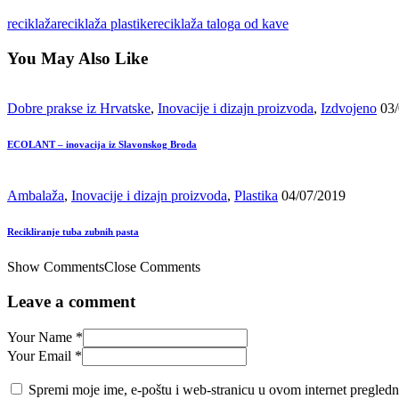
reciklaža
reciklaža plastike
reciklaža taloga od kave
You May Also Like
Dobre prakse iz Hrvatske
,
Inovacije i dizajn proizvoda
,
Izdvojeno
03
ECOLANT – inovacija iz Slavonskog Broda
Ambalaža
,
Inovacije i dizajn proizvoda
,
Plastika
04/07/2019
Recikliranje tuba zubnih pasta
Show Comments
Close Comments
Leave a comment
Your Name *
Your Email *
Spremi moje ime, e-poštu i web-stranicu u ovom internet pregledn