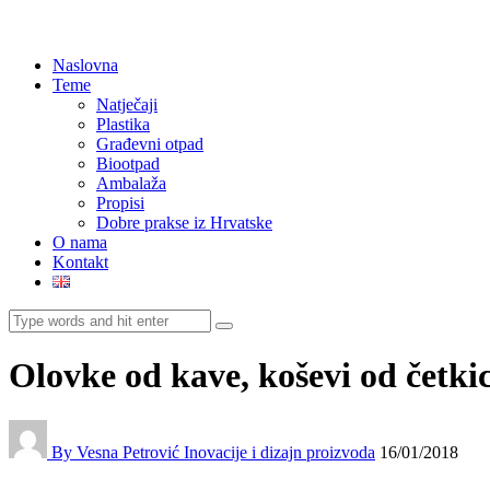
Naslovna
Teme
Natječaji
Plastika
Građevni otpad
Biootpad
Ambalaža
Propisi
Dobre prakse iz Hrvatske
O nama
Kontakt
Olovke od kave, koševi od četki
By Vesna Petrović
Inovacije i dizajn proizvoda
16/01/2018