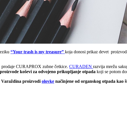
jeziku
“Your trash is my treasure”
koja donosi prikaz devet proizvod
oja prodaje CURAPROX zubne četkice.
CURADEN
razvija mrežu saku
e proizvode koševi za odvojeno prikupljanje otpada
koji se potom do
z Varaždina proizvodi
olovke
načinjene od organskog otpada kao što