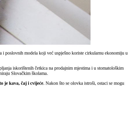
a i poslovnih modela koji već uspješno koriste cirkularnu ekonomiju u
pljanja iskorištenih četkica na prodajnim mjestima i u stomatološkim
niraju Slovačkim školama.
 je kava, čaj i cvijeće
. Nakon što se olovka istroši, ostaci se mogu