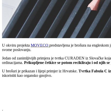
U okviru projekta
MOVECO
predstavljena je brošura na engleskom 
svome poslovanju.
Jedan od zanimljivijih primjera je tvrtka CURADEN iz Slovačke k
ordinacijama.
Prikupljene četkice se potom recikliraju i od njih s
U brošuri je prikazan i lijepi primjer iz Hrvatske.
Tvrtka Fabula C i
iskoristiti kao organsko gnojivo.
.