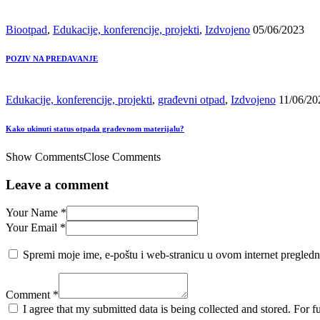
Biootpad
,
Edukacije, konferencije, projekti
,
Izdvojeno
05/06/2023
POZIV NA PREDAVANJE
Edukacije, konferencije, projekti
,
građevni otpad
,
Izdvojeno
11/06/20
Kako ukinuti status otpada građevnom materijalu?
Show Comments
Close Comments
Leave a comment
Your Name *
Your Email *
Spremi moje ime, e-poštu i web-stranicu u ovom internet pregledn
Comment *
I agree that my submitted data is being collected and stored. For f