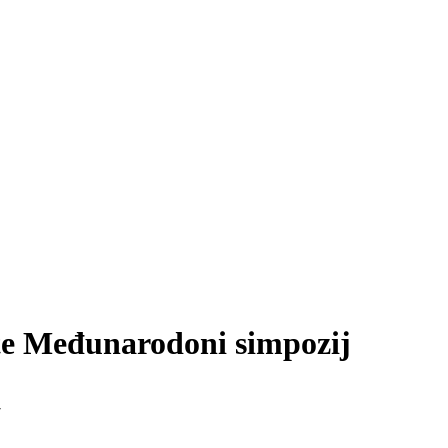
te Međunarodoni simpozij
7