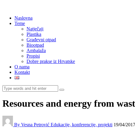
Naslovna
Teme
Natječaji
Plastika
Građevni otpad
Biootpad
Ambalaža
Propisi
Dobre prakse iz Hrvatske
O nama
Kontakt
Resources and energy from was
By Vesna Petrović
Edukacije, konferencije, projekti
19/04/201