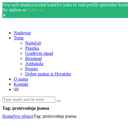
Ova web stranica koristi kolačiće kako bi vam pružili optimalno korisni
Ne slažem se
Slažem se
✕
Naslovna
Teme
Natječaji
Plastika
Građevni otpad
Biootpad
Ambalaža
Propisi
Dobre prakse iz Hrvatske
O nama
Kontakt
Tag: proizvodnja jeansa
Home
Sve objave
Tag: proizvodnja jeansa