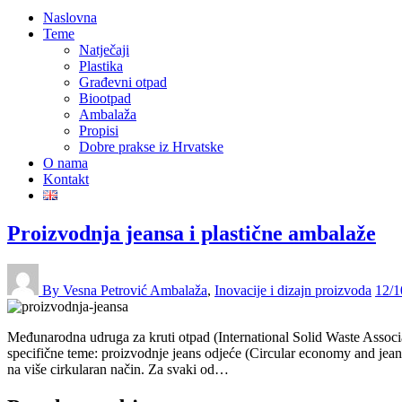
Naslovna
Teme
Natječaji
Plastika
Građevni otpad
Biootpad
Ambalaža
Propisi
Dobre prakse iz Hrvatske
O nama
Kontakt
Proizvodnja jeansa i plastične ambalaže
By Vesna Petrović
Ambalaža
,
Inovacije i dizajn proizvoda
12/1
Međunarodna udruga za kruti otpad (International Solid Waste Associa
specifične teme: proizvodnje jeans odjeće (Circular economy and jeans
na više cirkularan način. Za svaki od…