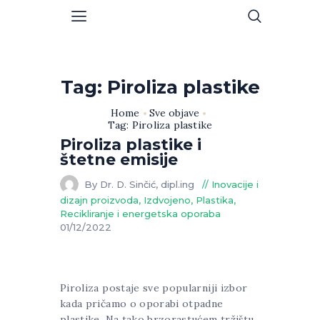
Tag: Piroliza plastike
Home
Sve objave
Tag: Piroliza plastike
Piroliza plastike i
štetne emisije
By Dr. D. Sinčić, dipl.ing
Inovacije i
dizajn proizvoda
,
Izdvojeno
,
Plastika
,
Recikliranje i energetska oporaba
01/12/2022
Piroliza postaje sve popularniji izbor
kada pričamo o oporabi otpadne
plastike. Na tako brzorastućem tržištu