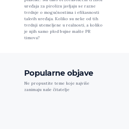
uređaja za pirolizu javljaju se razne
tvrdnje o mogućnostima i efikasnosti
takvih uređaja. Koliko su neke od tih
tvrdnji utemeljene u realnosti, a koliko
je njih samo plod bujne mašte PR
timova?
Popularne objave
Ne propustite teme koje najviše
zanimaju naše čitatelje
[trx_widget_recent_news columns="1"
count="1" featured="1" style="news-
portfolio" ids="1213"] [trx_sc_blogger
columns="3" count="3" type="default"
hide_excerpt="1" cat="61" class="align-