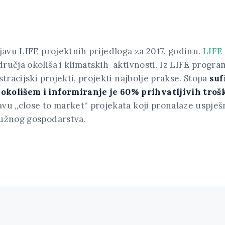
ijavu LIFE projektnih prijedloga za 2017. godinu.
LIFE
ručja okoliša i klimatskih aktivnosti. Iz LIFE progr
stracijski projekti, projekti najbolje prakse. Stopa
suf
 okolišem i informiranje je 60% prihvatljivih troš
vu „close to market“ projekata koji pronalaze uspješn
ružnog gospodarstva.