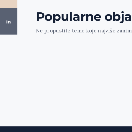
Popularne obj
Ne propustite teme koje najviše zanima
[trx_widget_recent_news columns="1" c
count="3" type="default" hide_excerpt="