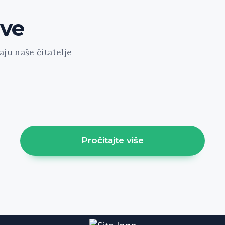
ave
ju naše čitatelje
ount="1" featured="1" style="news-portfolio" ids="1
1" cat="61" class="align-left"]
Pročitajte više