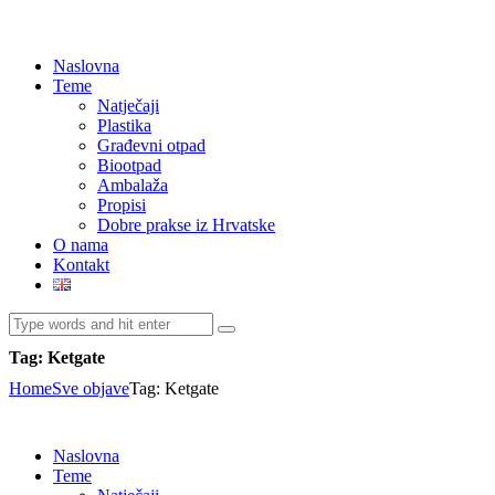
Naslovna
Teme
Natječaji
Plastika
Građevni otpad
Biootpad
Ambalaža
Propisi
Dobre prakse iz Hrvatske
O nama
Kontakt
Tag: Ketgate
Home
Sve objave
Tag: Ketgate
Naslovna
Teme