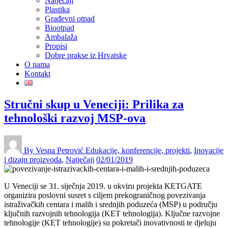
Natječaji
Plastika
Građevni otpad
Biootpad
Ambalaža
Propisi
Dobre prakse iz Hrvatske
O nama
Kontakt
Stručni skup u Veneciji: Prilika za
tehnološki razvoj MSP-ova
By Vesna Petrović
Edukacije, konferencije, projekti
,
Inovacije
i dizajn proizvoda
,
Natječaji
02/01/2019
U Veneciji se 31. siječnja 2019. u okviru projekta KETGATE
organizira poslovni susret s ciljem prekograničnog povezivanja
istraživačkih centara i malih i srednjih poduzeća (MSP) u području
ključnih razvojnih tehnologija (KET tehnologija). Ključne razvojne
tehnologije (KET tehnologije) su pokretači inovativnosti te djeluju