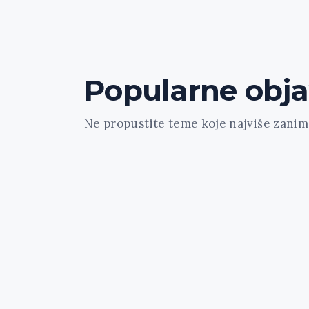
Popularne obj
Ne propustite teme koje najviše zanima
[trx_widget_recent_news columns="1" c
count="3" type="default" hide_excerpt="