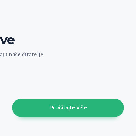
ave
ju naše čitatelje
ount="1" featured="1" style="news-portfolio" ids="1
1" cat="61" class="align-left"]
Pročitajte više