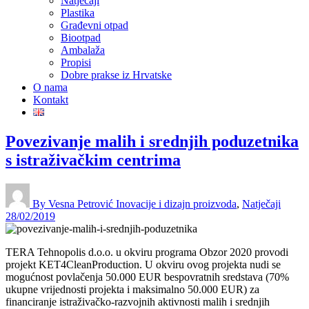
Natječaji
Plastika
Građevni otpad
Biootpad
Ambalaža
Propisi
Dobre prakse iz Hrvatske
O nama
Kontakt
Povezivanje malih i srednjih poduzetnika
s istraživačkim centrima
By Vesna Petrović
Inovacije i dizajn proizvoda
,
Natječaji
28/02/2019
TERA Tehnopolis d.o.o. u okviru programa Obzor 2020 provodi
projekt KET4CleanProduction. U okviru ovog projekta nudi se
mogućnost povlačenja 50.000 EUR bespovratnih sredstava (70%
ukupne vrijednosti projekta i maksimalno 50.000 EUR) za
financiranje istraživačko-razvojnih aktivnosti malih i srednjih