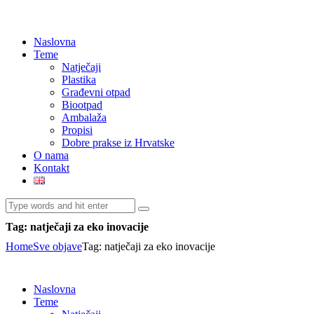
Naslovna
Teme
Natječaji
Plastika
Građevni otpad
Biootpad
Ambalaža
Propisi
Dobre prakse iz Hrvatske
O nama
Kontakt
Tag: natječaji za eko inovacije
Home
Sve objave
Tag: natječaji za eko inovacije
Naslovna
Teme