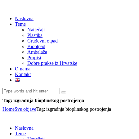
Naslovna
Teme
Natječaji
Plastika
Građevni otpad
Biootpad
Ambalaža
Propisi
Dobre prakse iz Hrvatske
O nama
Kontakt
Tag: izgradnja bioplinskog postrojenja
Home
Sve objave
Tag: izgradnja bioplinskog postrojenja
Naslovna
Teme