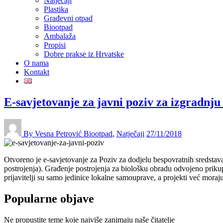
Natječaji
Plastika
Građevni otpad
Biootpad
Ambalaža
Propisi
Dobre prakse iz Hrvatske
O nama
Kontakt
E-savjetovanje za javni poziv za izgradnju
By Vesna Petrović
Biootpad
,
Natječaji
27/11/2018
Otvoreno je e-savjetovanje za Poziv za dodjelu bespovratnih sredstava
postrojenja). Građenje postrojenja za biološku obradu odvojeno priku
prijavitelji su samo jedinice lokalne samouprave, a projekti već mor
Popularne objave
Ne propustite teme koje najviše zanimaju naše čitatelje