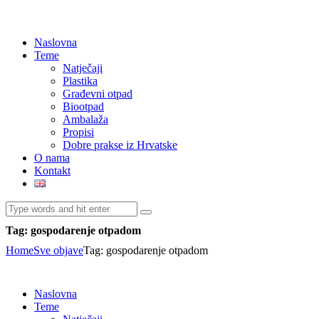
Naslovna
Teme
Natječaji
Plastika
Građevni otpad
Biootpad
Ambalaža
Propisi
Dobre prakse iz Hrvatske
O nama
Kontakt
Tag: gospodarenje otpadom
Home
Sve objave
Tag: gospodarenje otpadom
Naslovna
Teme