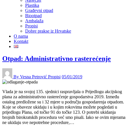
Natječaji
Plastika
Građevni otpad
Biootpad
Ambalaža
Propisi
Dobre prakse iz Hrvatske
O nama
Kontakt
Otpad: Administrativno rasterećenje
By Vesna Petrović
Propisi
05/01/2019
Vlada je na svojoj 135. sjednici raspravljala o Prijedlogu akcijskog
plana za administrativno rasterećenje gospodarstva 2019. Između
ostalog predložene su i 32 mjere u području gospodarenja otpadom.
Koje se obaveze ukidaju i u kojim rokovima možete pogledati u
prijedlogu Plana, od točke 91 do točke 123. O potrebi ukidanja
brojnih birokratskih procedura već smo pisali. Iako se ovim mjerama
ne ukidaju sve nepotrebne procedure,…