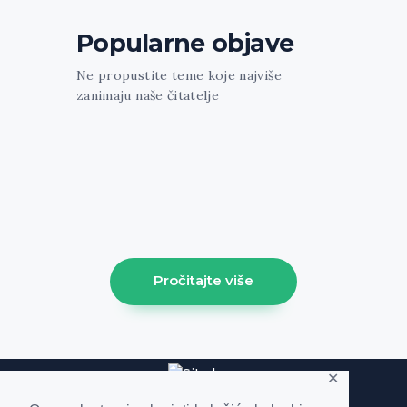
Popularne objave
Ne propustite teme koje najviše
zanimaju naše čitatelje
[trx_widget_recent_news columns="1"
count="1" featured="1" style="news-
portfolio" ids="1213"] [trx_sc_blogger
columns="3" count="3" type="default"
hide_excerpt="1" cat="61" class="align-
left"]
Pročitajte više
✕