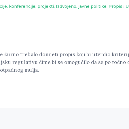
ije, konferencije, projekti
,
Izdvojeno
,
javne politike
,
Propisi
,
U
 žurno trebalo donijeti propis koji bi utvrdio kriteri
rijsku regulativu čime bi se omogućilo da se po točno 
z otpadnog mulja.