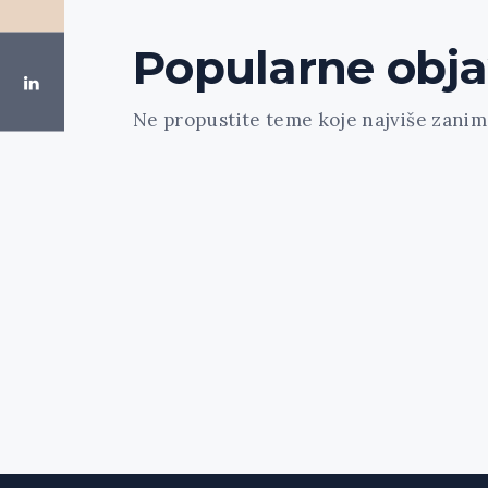
Popularne obj
Ne propustite teme koje najviše zanima
[trx_widget_recent_news columns="1" c
count="3" type="default" hide_excerpt="