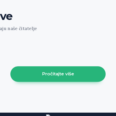
ave
ju naše čitatelje
ount="1" featured="1" style="news-portfolio" ids="1
1" cat="61" class="align-left"]
Pročitajte više