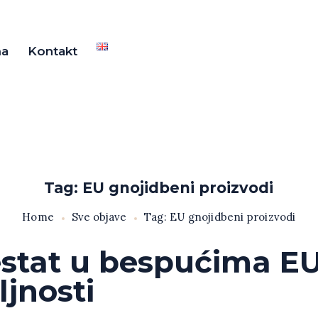
ma
Kontakt
Tag: EU gnojidbeni proizvodi
Home
Sve objave
Tag: EU gnojidbeni proizvodi
estat u bespućima E
ljnosti