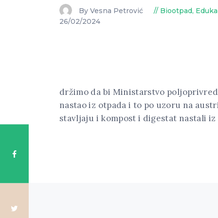
By Vesna Petrović
Biootpad
,
Edukac
26/02/2024
držimo da bi Ministarstvo poljoprivrede
nastao iz otpada i to po uzoru na aust
stavljaju i kompost i digestat nastali i