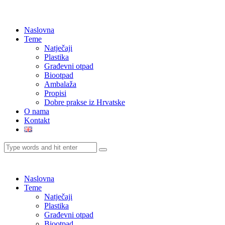
Naslovna
Teme
Natječaji
Plastika
Građevni otpad
Biootpad
Ambalaža
Propisi
Dobre prakse iz Hrvatske
O nama
Kontakt
Naslovna
Teme
Natječaji
Plastika
Građevni otpad
Biootpad