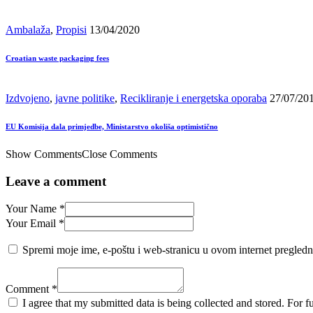
Ambalaža
,
Propisi
13/04/2020
Croatian waste packaging fees
Izdvojeno
,
javne politike
,
Recikliranje i energetska oporaba
27/07/20
EU Komisija dala primjedbe, Ministarstvo okoliša optimistično
Show Comments
Close Comments
Leave a comment
Your Name *
Your Email *
Spremi moje ime, e-poštu i web-stranicu u ovom internet pregledn
Comment *
I agree that my submitted data is being collected and stored. For f