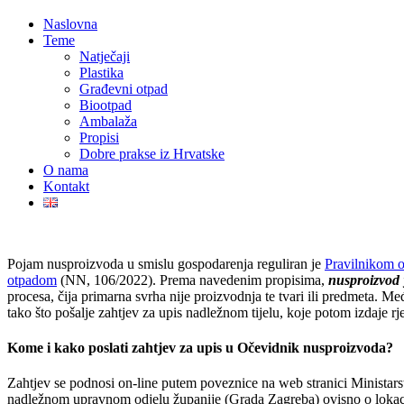
Naslovna
Teme
Natječaji
Plastika
Građevni otpad
Biootpad
Ambalaža
Propisi
Dobre prakse iz Hrvatske
O nama
Kontakt
Pojam nusproizvoda u smislu gospodarenja reguliran je
Pravilnikom o
otpadom
(NN, 106/2022). Prema navedenim propisima,
nusproizvod
procesa, čija primarna svrha nije proizvodnja te tvari ili predmeta. Me
tako što pošalje zahtjev za upis nadležnom tijelu, koje potom izdaje r
Kome i kako poslati zahtjev za upis u Očevidnik nusproizvoda?
Zahtjev se podnosi on-line putem poveznice na web stranici Ministar
nadležnom upravnom odjelu županije (Grada Zagreba) ovisno o lokacij