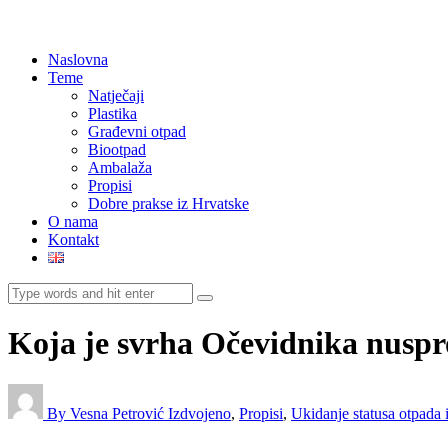
Naslovna
Teme
Natječaji
Plastika
Građevni otpad
Biootpad
Ambalaža
Propisi
Dobre prakse iz Hrvatske
O nama
Kontakt
Koja je svrha Očevidnika nusp
By Vesna Petrović
Izdvojeno
,
Propisi
,
Ukidanje statusa otpada 