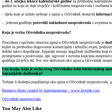
–
do 1. ožujka tekuće kalendarske godine
za prethodnu kalendarsku
godini za koju se daje izvješće i količinama nusproizvoda i osobama ko
– tijelu koje je izdalo rješenje o upisu u Očevidnik dostaviti
informaci
– jednom godišnje
potvrditi sukladnost nusproizvoda
s uvjetima n
Koja je svrha Očevidnika nusproizvoda?
Procedura i općenito obaveza upisa u Očevidnik nusproizvoda je
dod
kojim su prethodno dogovoreni komercijalni i tehnički uvjeti, poduzet
dobilo takvo dopuštenje, županije moraju angažirati službenike koji će
promjenama u poslovanju, npr. ugovore s novima kupcima nusproizvoda (
godišnja izvješća itd. Sve ove aktivnosti oko upisa u Očevidnik nus
I na kraju, koja je svrha ovog Očevidnika osim birokratskog opte
županijskih službenika?
Trebate li dodatna pojašnjenja oko upisa u Očevidnik nusproizvoda,
o
Business photo created by katemangostar – www.freepik.com
Očevidnik nusproizvoda
You May Also Like