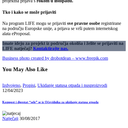
projektna prijava s
rokom u listopadu.
Tko i kako se može prijaviti
Na program LIFE mogu se prijaviti
sve pravne osobe
registrirane
na području Europske unije, a prijava se vrši putem internetskog
alata eProposal.
Imate ideju za projekt iz područja okoliša i želite se prijaviti na
LIFE natječaj?
Kontaktirajte nas.
Business photo created by drobotdean – www.freepik.com
You May Also Like
Izdvojeno
,
Propisi
,
Ukidanje statusa otpada i nusproizvodi
12/04/2023
Kompost i digestat “sele” se iz Očevidnika za ukidanje statusa otpada
Natječaji
30/08/2017