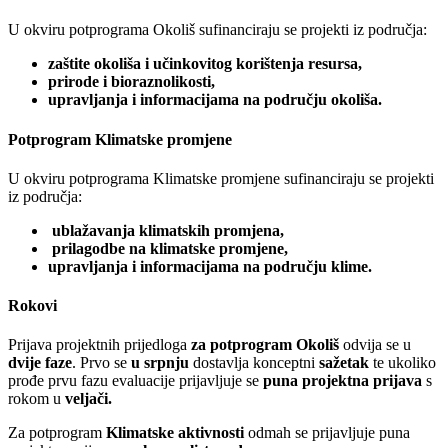
U okviru potprograma Okoliš sufinanciraju se projekti iz područja:
zaštite okoliša i učinkovitog korištenja resursa,
prirode i bioraznolikosti,
upravljanja i informacijama na području okoliša.
Potprogram Klimatske promjene
U okviru potprograma Klimatske promjene sufinanciraju se projekti
iz područja:
ublažavanja klimatskih promjena,
prilagodbe na klimatske promjene,
upravljanja i informacijama na području klime.
Rokovi
Prijava projektnih prijedloga
za potprogram Okoliš
odvija se u
dvije faze
. Prvo se
u srpnju
dostavlja konceptni
sažetak
te ukoliko
prođe prvu fazu evaluacije prijavljuje se
puna projektna prijava
s
rokom u
veljači.
Za potprogram
Klimatske aktivnosti
odmah se prijavljuje puna