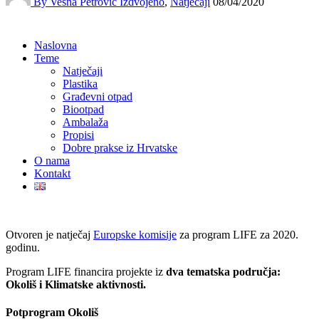
By Vesna Petrović
Izdvojeno
,
Natječaji
08/04/2020
Naslovna
Teme
Natječaji
Plastika
Građevni otpad
Biootpad
Ambalaža
Propisi
Dobre prakse iz Hrvatske
O nama
Kontakt
Otvoren je natječaj
Europske komisije
za program LIFE za 2020.
godinu.
Program LIFE financira projekte iz
dva tematska područja:
Okoliš i Klimatske aktivnosti.
Potprogram Okoliš