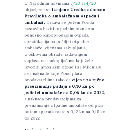
U Narodnim novinama
7/20
i
14/20
objavljene su
izmjene Uredbe odnosno
Pravilnika o ambalažnom otpadu i
ambalaži.
Država se putem Fonda
nastavlja baviti otpadnim biznisom
odnosno kupoprodajom otpada,
specifikacijama pošiljki otpadne
ambalaže, cijenama sakupljanja,
troškovima obrade, izdavanjem
suglasnosti sakupljačima koji žele
izvoziti ambalažni otpad i sl. Mijenjaju
se i naknade koje Fond plaća
prodavateljima tako da
cijene za ručno
preuzimanje padaju s 0,10 kn po
jedinici ambalaže na 0,05 kn do 2022,
a naknada prodavateljima za
preuzimanje otpadne ambalaže od pića
putem aparata raste s 0,12 kn na 0,18 kn
do 2022.