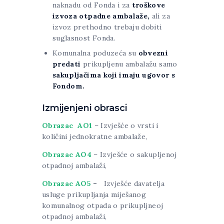
naknadu od Fonda i za
troškove
izvoza otpadne ambalaže,
ali za
izvoz prethodno trebaju dobiti
suglasnost Fonda.
Komunalna poduzeća su
obvezni
predati
prikupljenu ambalažu samo
sakupljačima koji imaju ugovor s
Fondom.
Izmijenjeni obrasci
Obrazac AO1
– Izvješće o vrsti i
količini jednokratne ambalaže,
Obrazac AO4
– Izvješće o sakupljenoj
otpadnoj ambalaži,
Obrazac AO5
–
Izvješće davatelja
usluge prikupljanja miješanog
komunalnog otpada o prikupljneoj
otpadnoj ambalaži,