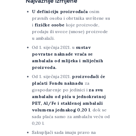
Najvažnije izmjene
U definiciju proizvođača
osim
pravnih osoba i obrtnika uvrštene su
i
fizičke osobe
koje proizvode,
prodaju ili uvoze (unose) proizvode
u ambalaži.
Od 1. siječnja 2021. u
sustav
povratne naknade vraća se
ambalaža od mlijeka i mliječnih
proizvoda.
Od 1. siječnja 2021.
proizvođači će
plaćati Fondu naknadu
za
gospodarenje po jedinici i
za svu
ambalažu od pića u jednokratnoj
PET, Al/Fe i staklenoj ambalaži
volumena jednakog 0,20 l
, dok se
sada plaća samo za ambalažu veću od
0,20 l.
Sakupljači sada imaju pravo na