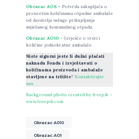
Obrazac AO6
–
Potvrda sakupljača o
preuzetim količinama otpadne ambalaže
od davatelja usluge prikupljanja
miješanog komunalnog otpada,
Obrazac AO10
– Izvješće o vrsti i
količine jednokratne ambalaže.
Niste sigurni jeste li dužni plaćati
naknadu Fondu i izvještavati o
količinama proizvoda i ambalaže
stavljene na tržište
?
Kontaktirajte
nas.
Background photo created by freepik –
www.freepik.com
Obrazac A010
Obrazac AO1