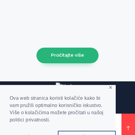
[trx_widget_recent_news columns="1"
count="1" featured="1" style="news-
portfolio" ids="1213"] [trx_sc_blogger
columns="3" count="3" type="default"
hide_excerpt="1" cat="61" class="align-
left"]
Pročitajte više
✕
Ova web stranica koristi kolačiće kako bi
vam pružili optimalno korisničko iskustvo.
Više o kolačićima možete pročitati u našoj
politici privatnosti.
Kruzna Ekonomija © 2019. | Sva prava
pridržana |
Politika Privatnosti