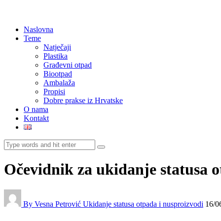
Naslovna
Teme
Natječaji
Plastika
Građevni otpad
Biootpad
Ambalaža
Propisi
Dobre prakse iz Hrvatske
O nama
Kontakt
Očevidnik za ukidanje statusa ot
By Vesna Petrović
Ukidanje statusa otpada i nusproizvodi
16/0