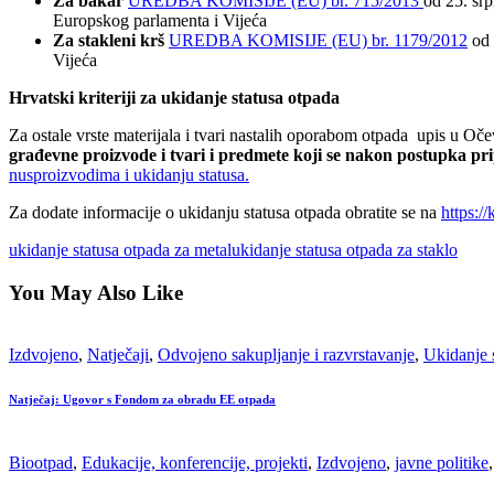
Za bakar
UREDBA KOMISIJE (EU) br. 715/2013
оd 25. srp
Europskog parlamenta i Vijeća
Za stakleni krš
UREDBA KOMISIJE (EU) br. 1179/2012
od 
Vijeća
Hrvatski kriteriji za ukidanje statusa otpada
Za ostale vrste materijala i tvari nastalih oporabom otpada upis u Oč
građevne proizvode i tvari i predmete koji se nakon postupka pr
nusproizvodima i ukidanju statusa.
Za dodate informacije o ukidanju statusa otpada obratite se na
https:/
ukidanje statusa otpada za metal
ukidanje statusa otpada za staklo
You May Also Like
Izdvojeno
,
Natječaji
,
Odvojeno sakupljanje i razvrstavanje
,
Ukidanje 
Natječaj: Ugovor s Fondom za obradu EE otpada
Biootpad
,
Edukacije, konferencije, projekti
,
Izdvojeno
,
javne politike