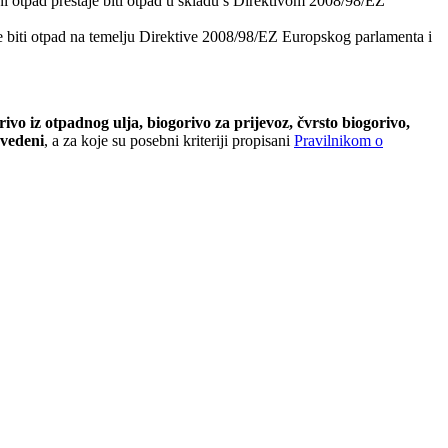
eni otpad prestaje biti otpad u skladu s Direktivom 2008/98/EZ
aje biti otpad na temelju Direktive 2008/98/EZ Europskog parlamenta i
ivo iz otpadnog ulja, biogorivo za prijevoz, čvrsto biogorivo,
zvedeni
, a za koje su posebni kriteriji propisani
Pravilnikom o