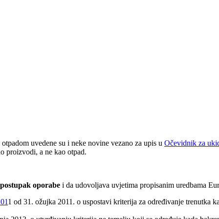
otpadom uvedene su i neke novine vezano za upis u
Očevidnik za ukid
kao proizvodi, a ne kao otpad.
 postupak oporabe
i da udovoljava uvjetima propisanim uredbama Eur
201
1 od 31. ožujka 2011. o uspostavi kriterija za određivanje trenutka k