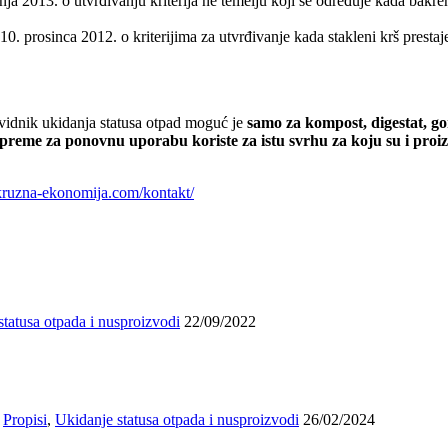
nja 2013. o utvrđivanju kriterija ne temelju koji se određuje kada bakr
10. prosinca 2012. o kriterijima za utvrđivanje kada stakleni krš prest
evidnik ukidanja statusa otpad moguć je
samo za kompost, digestat, gor
ipreme za ponovnu uporabu koriste za istu svrhu za koju su i proi
/kruzna-ekonomija.com/kontakt/
statusa otpada i nusproizvodi
22/09/2022
,
Propisi
,
Ukidanje statusa otpada i nusproizvodi
26/02/2024