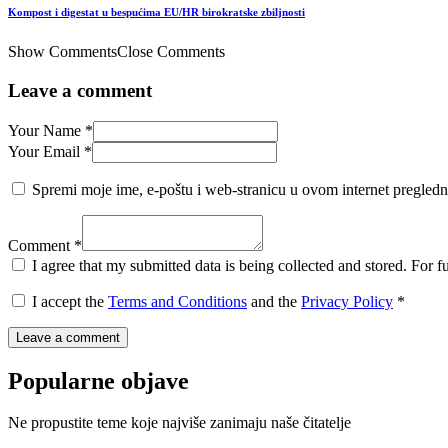
Kompost i digestat u bespućima EU/HR birokratske zbiljnosti
Show Comments
Close Comments
Leave a comment
Your Name *
Your Email *
Spremi moje ime, e-poštu i web-stranicu u ovom internet pregledn
Comment *
I agree that my submitted data is being collected and stored. For f
I accept the
Terms and Conditions
and the
Privacy Policy
*
Popularne objave
Ne propustite teme koje najviše zanimaju naše čitatelje