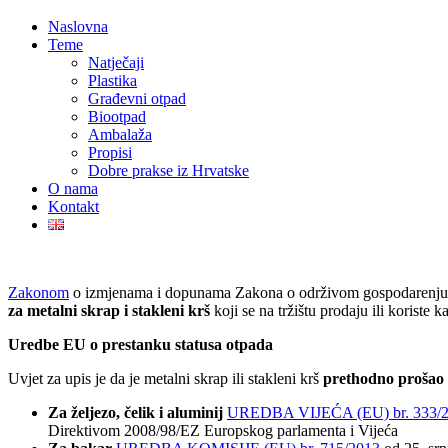
Naslovna
Teme
Natječaji
Plastika
Građevni otpad
Biootpad
Ambalaža
Propisi
Dobre prakse iz Hrvatske
O nama
Kontakt
Zakonom
o izmjenama i dopunama Zakona o održivom gospodarenju 
za metalni skrap i stakleni krš
koji se na tržištu prodaju ili koriste 
Uredbe EU o prestanku statusa otpada
Uvjet za upis je da je metalni skrap ili stakleni krš
prethodno prošao
Za željezo, čelik i aluminij
UREDBA VIJEĆA (EU) br. 333/
Direktivom 2008/98/EZ Europskog parlamenta i Vijeća