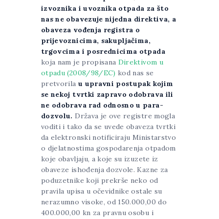
izvoznika i uvoznika otpada za što
nas ne obavezuje nijedna direktiva, a
obaveza vođenja registra o
prijevoznicima, sakupljačima,
trgovcima i posrednicima otpada
koja nam je propisana
Direktivom u
otpadu (2008/98/EC)
kod nas se
pretvorila
u upravni postupak kojim
se nekoj tvrtki zapravo odobrava ili
ne odobrava rad odnosno u para-
dozvolu.
Država je ove registre mogla
voditi i tako da se uvede obaveza tvrtki
da elektronski notificiraju Ministarstvo
o djelatnostima gospodarenja otpadom
koje obavljaju, a koje su izuzete iz
obaveze ishođenja dozvole. Kazne za
poduzetnike koji prekrše neko od
pravila upisa u očevidnike ostale su
nerazumno visoke, od 150.000,00 do
400.000,00 kn za pravnu osobu i