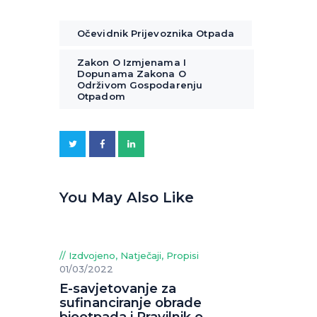
Očevidnik Prijevoznika Otpada
Zakon O Izmjenama I
Dopunama Zakona O
Održivom Gospodarenju
Otpadom
You May Also Like
Izdvojeno
,
Natječaji
,
Propisi
01/03/2022
E-savjetovanje za
sufinanciranje obrade
biootpada i Pravilnik o