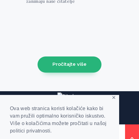
zanimaju naše čitatelje
[trx_widget_recent_news columns="1"
count="1" featured="1" style="news-
portfolio" ids="1213"] [trx_sc_blogger
columns="3" count="3" type="default"
hide_excerpt="1" cat="61" class="align-
left"]
Pročitajte više
✕
Ova web stranica koristi kolačiće kako bi
vam pružili optimalno korisničko iskustvo.
Više o kolačićima možete pročitati u našoj
politici privatnosti.
Kruzna Ekonomija © 2019. | Sva prava
pridržana |
Politika Privatnosti