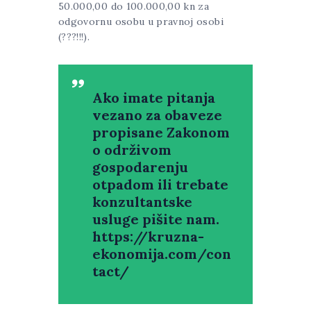
50.000,00 do 100.000,00 kn za
odgovornu osobu u pravnoj osobi
(???!!!).
Ako imate pitanja
vezano za obaveze
propisane Zakonom
o održivom
gospodarenju
otpadom ili trebate
konzultantske
usluge pišite nam.
https://kruzna-
ekonomija.com/con
tact/