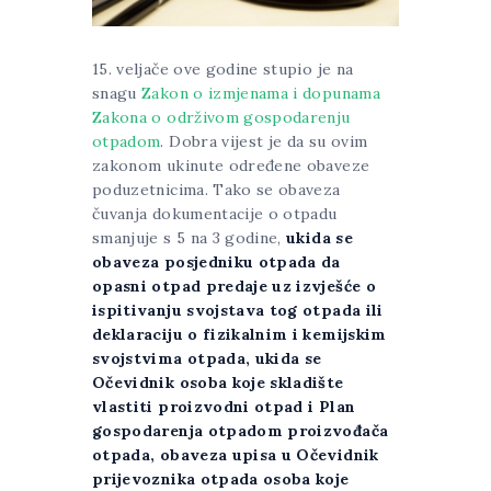
15. veljače ove godine stupio je na
snagu
Zakon o izmjenama i dopunama
Zakona o održivom gospodarenju
otpadom
. Dobra vijest je da su ovim
zakonom ukinute određene obaveze
poduzetnicima. Tako se obaveza
čuvanja dokumentacije o otpadu
smanjuje s 5 na 3 godine,
ukida se
obaveza posjedniku otpada da
opasni otpad predaje uz izvješće o
ispitivanju svojstava tog otpada ili
deklaraciju o fizikalnim i kemijskim
svojstvima otpada, ukida se
Očevidnik osoba koje skladište
vlastiti proizvodni otpad i Plan
gospodarenja otpadom proizvođača
otpada, obaveza upisa u Očevidnik
prijevoznika otpada osoba koje