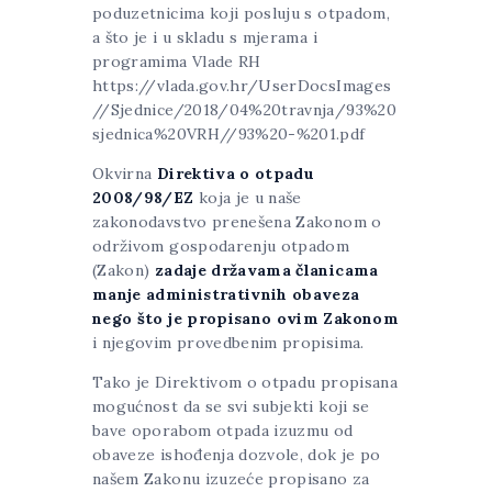
poduzetnicima koji posluju s otpadom,
a što je i u skladu s mjerama i
programima Vlade RH
https://vlada.gov.hr/UserDocsImages
//Sjednice/2018/04%20travnja/93%20
sjednica%20VRH//93%20-%201.pdf
Okvirna
Direktiva o otpadu
2008/98/EZ
koja je u naše
zakonodavstvo prenešena Zakonom o
održivom gospodarenju otpadom
(Zakon)
zadaje državama članicama
manje administrativnih obaveza
nego što je propisano ovim Zakonom
i njegovim provedbenim propisima.
Tako je Direktivom o otpadu propisana
mogućnost da se svi subjekti koji se
bave oporabom otpada izuzmu od
obaveze ishođenja dozvole, dok je po
našem Zakonu izuzeće propisano za