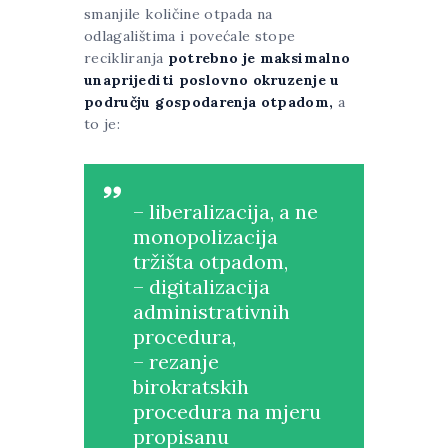
smanjile količine otpada na
odlagalištima i povećale stope
recikliranja
potrebno je maksimalno
unaprijediti poslovno okruzenje u
području gospodarenja otpadom,
a
to je:
– liberalizacija, a ne
monopolizacija
tržišta otpadom,
– digitalizacija
administrativnih
procedura,
– rezanje
birokratskih
procedura na mjeru
propisanu