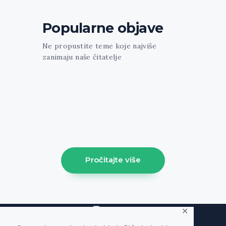
Popularne objave
Ne propustite teme koje najviše
zanimaju naše čitatelje
[trx_widget_recent_news columns="1"
count="1" featured="1" style="news-
portfolio" ids="1213"] [trx_sc_blogger
columns="3" count="3" type="default"
hide_excerpt="1" cat="61" class="align-
left"]
Pročitajte više
✕