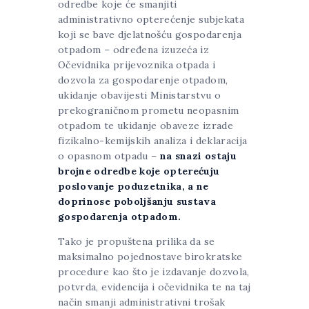
odredbe koje će smanjiti
administrativno opterećenje subjekata
koji se bave djelatnošću gospodarenja
otpadom – određena izuzeća iz
Očevidnika prijevoznika otpada i
dozvola za gospodarenje otpadom,
ukidanje obavijesti Ministarstvu o
prekograničnom prometu neopasnim
otpadom te ukidanje obaveze izrade
fizikalno-kemijskih analiza i deklaracija
o opasnom otpadu –
na snazi ostaju
brojne odredbe koje opterećuju
poslovanje poduzetnika, a ne
doprinose poboljšanju sustava
gospodarenja otpadom.
Tako je propuštena prilika da se
maksimalno pojednostave birokratske
procedure kao što je izdavanje dozvola,
potvrda, evidencija i očevidnika te na taj
način smanji administrativni trošak