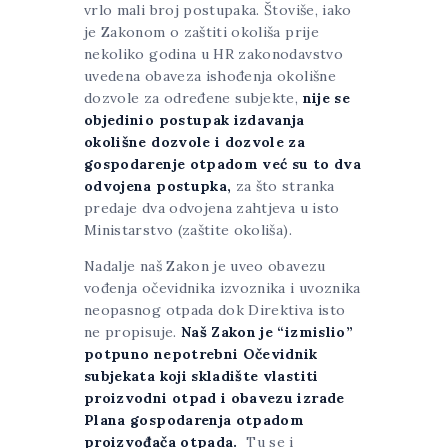
vrlo mali broj postupaka. Štoviše, iako
je Zakonom o zaštiti okoliša prije
nekoliko godina u HR zakonodavstvo
uvedena obaveza ishođenja okolišne
dozvole za određene subjekte,
nije se
objedinio postupak izdavanja
okolišne dozvole i dozvole za
gospodarenje otpadom već su to dva
odvojena postupka,
za što stranka
predaje dva odvojena zahtjeva u isto
Ministarstvo (zaštite okoliša).
Nadalje naš Zakon je uveo obavezu
vođenja očevidnika izvoznika i uvoznika
neopasnog otpada dok Direktiva isto
ne propisuje.
Naš Zakon je “izmislio”
potpuno nepotrebni Očevidnik
subjekata koji skladište vlastiti
proizvodni otpad i obavezu izrade
Plana gospodarenja otpadom
proizvođača otpada.
Tu se i