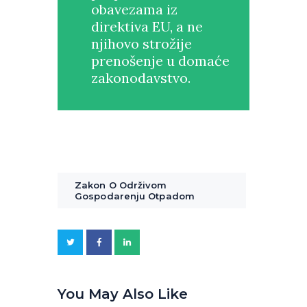
obavezama iz
direktiva EU, a ne
njihovo strožije
prenošenje u domaće
zakonodavstvo.
Zakon O Održivom
Gospodarenju Otpadom
You May Also Like